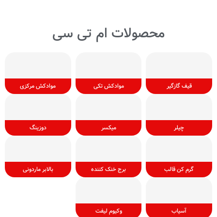
محصولات ام تی سی
قیف گازگیر
موادکش تکی
موادکش مرکزی
چیلر
میکسر
دوزینگ
گرم کن قالب
برج خنک کننده
بالابر ماردونی
آسیاب
وکیوم لیفت