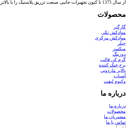
از سال 1375 تا کنون تجهیزات جانبی صنعت تزریق پلاستیک را با بالاترین کیفیت و خدمات پس از فروش تولید کرده‌ایم.
محصولات
گازگیر
موادکش تکی
موادکش مرکزی
چیلر
میکسر
دوزینگ
گرم کن قالب
برج خنک کننده
بالابر ماردونی
آسیاب
وکیوم لیفت
درباره ما
درباره ما
محصولات
مشتریان ما
تماس با ما