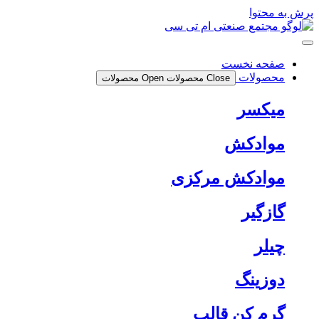
پرش به محتوا
صفحه نخست
محصولات
Close محصولات
Open محصولات
میکسر
موادکش
موادکش مرکزی
گازگیر
چیلر
دوزینگ
گرم کن قالب